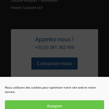
Culture Risques – Motivation
Piloter l’activité SST
Appelez-nous !
+33 (0) 381 382 950
Contactez-nous
Accueil
Espace Clients
Liens et partenaires
Nous utilisons des cookies pour optimiser notre site web et notre
Knowllence: éditeur de logiciels d’évaluation des
service.
risques
Mentions légales et CGU
RGPD
Accepter