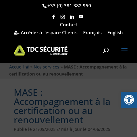
+33 (0) 381 382 950
Contact
Accéder à l’espace Clients
Français
English
Accueil
»
Nos services
»
MASE : Accompagnement à la
certification ou au renouvellement
MASE :
Ouvrir la
Accompagnement à la
certification ou au
renouvellement
Publié le 21/05/2025 // mis à jour le 04/06/2025