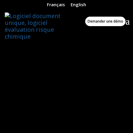
Français
English
Accueil
»
Notre logiciel TDC Sécurité
»
Logiciel d’évaluatio
Demander une démo
Logiciel d’évaluation des Risques
Psychosociaux (RPS) selon l’outil RPS-DU,
brochure INRS-ED 6403
Publié le 16/07/2021 // dernière
modification le 03/07/2026
Le logiciel RPS TDC Sécurité
vous propose