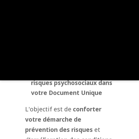
actions
possibles ou à
mettre en œuvre
de disposer d’une
cartographie des unités de
travail évaluées
et de
l’
exposition aux différents
facteurs de risques
d'intégrer l'évaluation des
risques psychosociaux dans
votre Document Unique
L'objectif est de
conforter
votre démarche de
prévention des risques
et