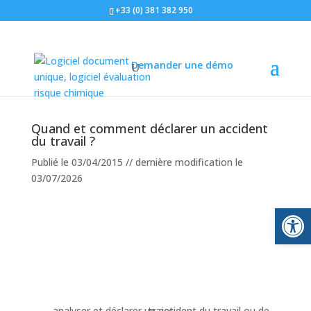
+33 (0) 381 382 950
Accueil
»
Le blog
»
Réglementation
»
Quand et comment
Demander une démo
déclarer un accident du travail ?
Quand et comment déclarer un accident
du travail ?
Publié le 03/04/2015 // dernière modification le
03/07/2026
Ouvrir la