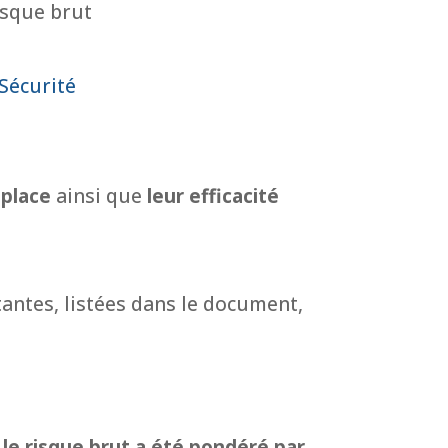
isque brut
Sécurité
 place
ainsi que
leur efficacité
tantes, listées dans le document,
e risque brut a été pondéré par