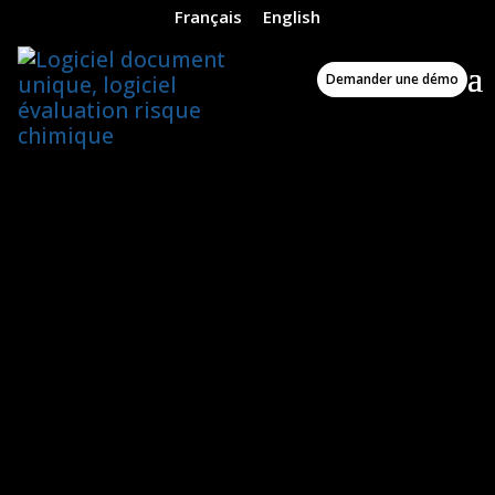
Français
English
Accueil
»
Les actualités
»
Dynamisez votre évaluation des 
Demander une démo
Dynamisez votre évaluation des risques
professionnels EvRP
Publié le 15/01/2023 // dernière
modification le 28/07/2026
Vous souhaitez gérer une
évaluation des risques
professionnels, de la
pénibilité et du risque
chimique conforme à la
réglementation et à ses