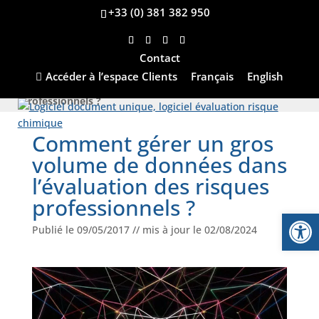
+33 (0) 381 382 950
Contact
Accueil
»
Le blog
»
Logiciel
»
Comment gérer un gros
Accéder à l’espace Clients
Français
English
volume de données dans l’évaluation des risques
professionnels ?
Comment gérer un gros
volume de données dans
l’évaluation des risques
professionnels ?
Ouvrir la
Publié le 09/05/2017 // mis à jour le 02/08/2024